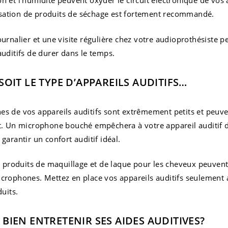
n et l’humidité peuvent oxyder le circuit électronique de vos 
ilisation de produits de séchage est fortement recommandé.
ournalier et une visite régulière chez votre audioprothésiste p
auditifs de durer dans le temps.
OIT LE TYPE D’APPAREILS AUDITIFS…
s de vos appareils auditifs sont extrêmement petits et peuv
t. Un microphone bouché empêchera à votre appareil auditif d
garantir un confort auditif idéal.
de produits de maquillage et de laque pour les cheveux peuven
crophones. Mettez en place vos appareils auditifs seulement 
duits.
IEN ENTRETENIR SES AIDES AUDITIVES?