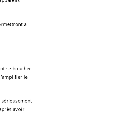
appareils
ermettront à
ent se boucher
’amplifier le
t sérieusement
après avoir