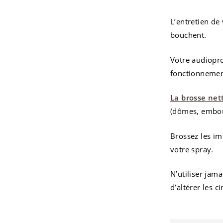
L’entretien de 
bouchent.
Votre audiopr
fonctionnement
La brosse net
(dômes, embout
Brossez les im
votre spray.
N’utiliser jam
d’altérer les c