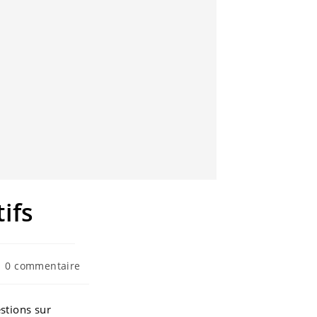
ifs
st
0 commentaire
mments:
stions sur