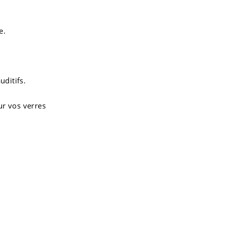
e.
uditifs.
ur vos verres