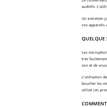
La condensatio
auditifs. L’ut
Un entretien j
vos appareils 
QUELQUE S
Les microphone
très facilemen
son et de vous 
L’utilisation 
boucher les mi
utilisé ces pro
COMMENT B