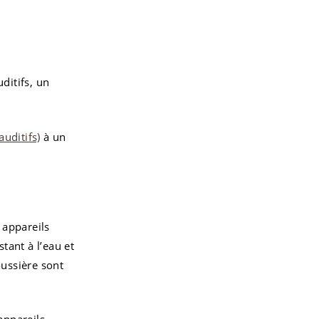
ditifs, un
auditifs)
à un
 appareils
tant à l’eau et
oussière sont