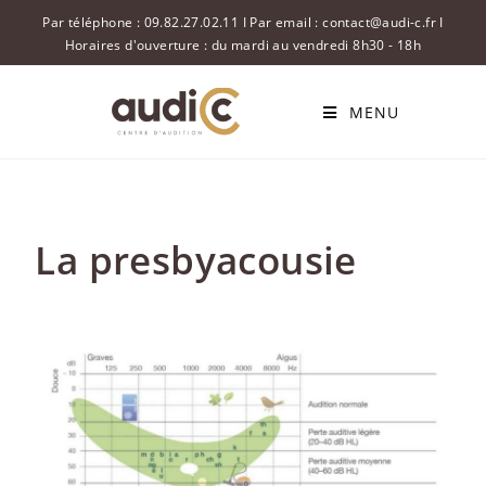
Par téléphone : 09.82.27.02.11 I Par email : contact@audi-c.fr I
Horaires d'ouverture : du mardi au vendredi 8h30 - 18h
MENU
La presbyacousie